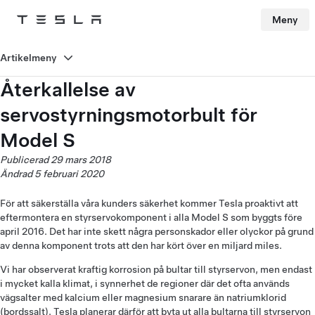
Meny
Tesla
Skip to main content
Artikelmeny
Återkallelse av
servostyrningsmotorbult för
Model S
Publicerad 29 mars 2018
Ändrad 5 februari 2020
För att säkerställa våra kunders säkerhet kommer Tesla proaktivt att
eftermontera en styrservokomponent i alla Model S som byggts före
april 2016. Det har inte skett några personskador eller olyckor på grund
av denna komponent trots att den har kört över en miljard miles.
Vi har observerat kraftig korrosion på bultar till styrservon, men endast
i mycket kalla klimat, i synnerhet de regioner där det ofta används
vägsalter med kalcium eller magnesium snarare än natriumklorid
(bordssalt). Tesla planerar därför att byta ut alla bultarna till styrservon