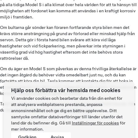
på alla tidiga Model S i alla klimat över hela världen för att ta hänsyn till
möjligheten att fordonet kan komma att användas i en kraftigt korrosiv
miljö i framtiden.
Om bultarna går sönder kan föraren fortfarande styra bilen men det
krävs större ansträngning på grund av förlorad eller minskad hjälp från
servon. Detta gör i första hand bilen svårare att köra vid låga
hastigheter och vid fickparkering, men påverkar inte styrningen i
väsentlig grad vid hög hastighet eftersom det inte behövs stora
rattrörelser då.
Om du äger en Model S som påverkas av denna frivilliga återkallelse är
det ingen åtgärd du behöver vidta omedelbart just nu, och du kan
fortsätta att köra din bil. Tesla kommer att kontakta dig för att boka in
ett servicebesök när delarna blir tillgängliga i din region. Reparationen
Hjälp oss förbättra vår hemsida med cookies
kommer vanligtvis att ta ungefär en timme.
Vi använder cookies och bearbetar data från din enhet för
Tack för att du är en Tesla-kund och vi beklagar eventuellt besvär. Om
att analysera webbplatsens prestanda, anpassa
du har några funderingar, vänligen
kontakta oss
.
annonsinnehållet och ge dig en bättre upplevelse. Ditt
samtycke omfattar dataöverföringar till länder utanför det
land där du befinner dig. Gå till
Inställningar för cookies
för
mer information.
Godkänn
Avvisa