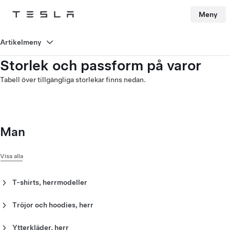
Meny
Tesla
Skip to main content
Artikelmeny
Storlek och passform på varor
Tabell över tillgängliga storlekar finns nedan.
Man
Visa alla
T-shirts, herrmodeller
T-shirt med stort 3D-ordmärke, herr
Tröjor och hoodies, herr
Långärmad t-shirt med T-logotyp i 3D för män
Built for Any Planet hoodie
Ytterkläder, herr