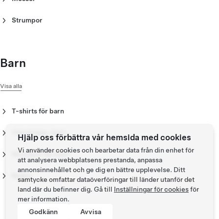
Quiltad bomberjacka, herr
154,94 cm
64,77 cm
Storlek
Bröstkorg
Ärmlängd
Sömlös keps med T-logotyp
T-shirt Cybertruck Horizon, herr
S
45”
21”
Model Y Launch Series hoodie
Strumpor
114 cm
51 cm
3XL
Storlek
65”
Bröstkorg
26”
Ärmlängd
Cybertruck reflekterande t-shirt, herr
XS
43”
25”
Storlek
Kepsstorlek
165,1 cm
66,04 cm
Tillval
Skostorlek
108 cm
61 cm
Storlek
Bröstkorg
Ärmlängd
M
47 tum
21”
S
50”
27”
Model 3 Performance T-shirt för män
S
21,7”-22,4”
119 cm
51 cm
126 cm
67 cm
Storlek
USA, herr
USA, dam
Eu
S
45”
25”
XS
41”
20,5”
55-57 cm
Tröja Cybertruck Elevate
Model S/X Performance T-shirt för män
Barn
112 cm
63 cm
104,14 cm
52,07 cm
L
50”
21”
M
52”
28”
S/M
4-8,5
6-10,5
37
M
22,2”-23,1”
T-shirt Model Y Launch Series, herr
127 cm
52 cm
130 cm
69 cm
Storlek
Bröstkorg
Ärmlängd
M
47 tum
26”
S
45”
22,5”
56,5-58,5 cm
Visa alla
L/XL
9-13
11-15
43
119 cm
66 cm
114,3 cm
57,15 cm
Tesla Core t-shirt, herr
XL
53”
21 tum
L
54”
28”
S
41”
22,5”
L
23,2”-24”
134 cm
53 cm
136 cm
71 cm
104,2 cm
62 cm
Tesla Optimus T-shirt för män
L
49”
27”
M
49”
23,5”
T-shirts för barn
59-61 cm
124 cm
68 cm
124,46 cm
59,69 cm
Kortärmade t-shirtar, barn
XXL
56”
22”
XL
56”
29”
M
45”
24,8”
Tesla Optimus Coffee Break t-shirt för herr
142 cm
54 cm
Ytterkläder, barn
142 cm
73 cm
114,2 cm
63 cm
Hjälp oss förbättra vår hemsida med cookies
XL
52”
28”
L
T-shirt Cybertruck Headlight to Taillight, barn
53”
24,5”
Tesla Optimus Essential t-shirt för män
Cyberquad Bomberjacka för barn
132 cm
69 cm
134,62 cm
62,23 cm
Vi använder cookies och bearbetar data från din enhet för
XXL
60”
30”
L
49”
25”
T-shirt Cybertruck Owl, barn
Strumpor för barn
Turbine Kortärmad t-shirt för kvinnor
att analysera webbplatsens prestanda, anpassa
150 cm
75 cm
Storlek
Bröstkorg
124,4 cm
Ärmlängd
63,5 cm
Storlek
Bröstkorg
Ärmlängd
XL
57”
25”
Tillval
Skostorlek
annonsinnehållet och ge dig en bättre upplevelse. Ditt
Cybertruck reflekterande t-shirt, barn
Tesla Core-jacka, dam
144,78 cm
63,5 cm
Bodys
Storlek
Bröstkorg
Ärmlängd
samtycke omfattar dataöverföringar till länder utanför det
3XL
62”
31”
S
XL
41”
53”
8”
25,3”
2T
23”
13 tum
Storlek
Lil' Bot Body
USA barn
Europa
land där du befinner dig. Gå till
Inställningar för cookies
för
156 cm
77 cm
104 cm
134,6 cm
20 cm
64,3 cm
58 cm
31 cm
Storlek
Bröstkorg
Ärmlängd
XXL
Storlek
61”
Bröstkorg
25,5”
Ärmlängd
XS
40”
7”
mer information.
154,94 cm
64,77 cm
3–5
3–5 år
19-21
Storlek
101 cm
Kroppslängd
16 cm
Bröstkorg
M
XXL
44 tum
58”
9”
25,5”
3T
25”
13”
2T
23”
4”
XS
36”
20”
Godkänn
Avvisa
Quiltad skjortjacka, herr
110 cm
147,4 cm
21 cm
64,8 cm
61 cm
33 cm