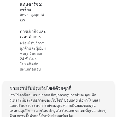
แท่นชาร์จ 2
เครื่อง
อัตรา: สูงสุด 14
kW
การเข้าถึงและ
เวลาทำการ
พร้อมให้บริการ
ลูกค้าและผู้เยี่ยม
ชมทุกวันตลอด
24 ชั่วโมง.
โปรดติดต่อ
แผนกต้อนรับ
Website
+33 4
ช่วยเราปรับปรุงเว็บไซต์ด้วยคุกกี้
& Phone
78 19
เราใช้คุกกี้และประมวลผลข้อมูลจากอุปกรณ์ของคุณเพื่อ
Number
19 00
วิเคราะห์ประสิทธิภาพของเว็บไซต์ ปรับแต่งเนื้อหาโฆษณา
http://www.cha
และปรับปรุงประสบการณ์ของคุณ ความยินยอมของคุณ
teautalluy.com/
ครอบคลุมถึงการถ่ายโอนข้อมูลไปยังนอกประเทศที่คุณอาศัยอยู่
ด้วย ดู
การตั้งค่าคุกกี้
สำหรับข้อมูลเพิ่มเติม