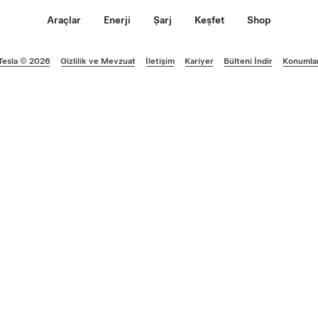
Araçlar
Enerji
Şarj
Keşfet
Shop
Tesla © 2026
Gizlilik ve Mevzuat
İletişim
Kariyer
Bülteni İndir
Konumla