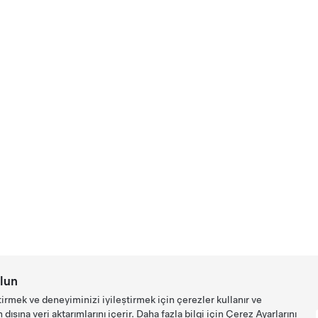
lun
tirmek ve deneyiminizi iyileştirmek için çerezler kullanır ve
ışına veri aktarımlarını içerir. Daha fazla bilgi için
Çerez Ayarlarını