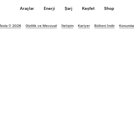
Araçlar
Enerji
Şarj
Keşfet
Shop
Tesla © 2026
Gizlilik ve Mevzuat
İletişim
Kariyer
Bülteni İndir
Konumla