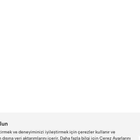
lun
tirmek ve deneyiminizi iyileştirmek için çerezler kullanır ve
ışına veri aktarımlarını içerir. Daha fazla bilgi için
Çerez Ayarlarını