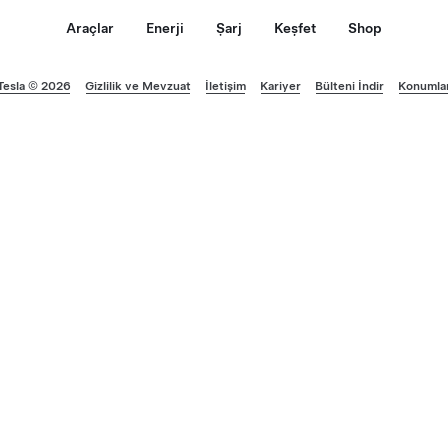
Araçlar
Enerji
Şarj
Keşfet
Shop
Tesla © 2026
Gizlilik ve Mevzuat
İletişim
Kariyer
Bülteni İndir
Konumla