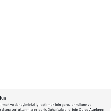
lun
tirmek ve deneyiminizi iyileştirmek için çerezler kullanır ve
ışına veri aktarımlarını içerir. Daha fazla bilgi için
Çerez Ayarlarını