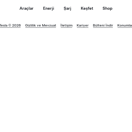
Araçlar
Enerji
Şarj
Keşfet
Shop
Tesla © 2026
Gizlilik ve Mevzuat
İletişim
Kariyer
Bülteni İndir
Konumla