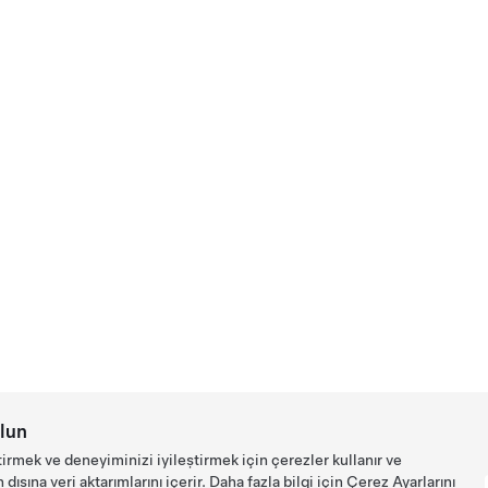
lun
tirmek ve deneyiminizi iyileştirmek için çerezler kullanır ve
ışına veri aktarımlarını içerir. Daha fazla bilgi için
Çerez Ayarlarını