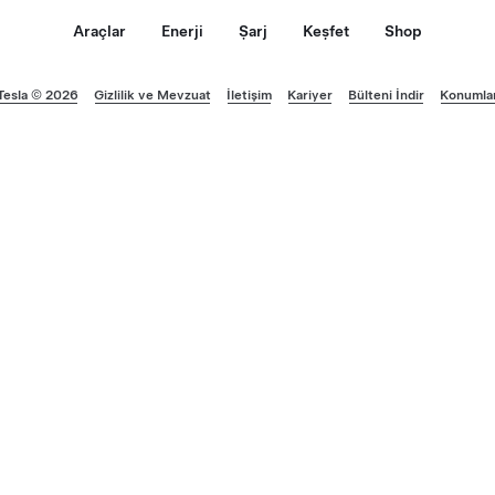
Araçlar
Enerji
Şarj
Keşfet
Shop
Tesla © 2026
Gizlilik ve Mevzuat
İletişim
Kariyer
Bülteni İndir
Konumla