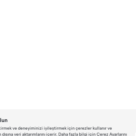
lun
tirmek ve deneyiminizi iyileştirmek için çerezler kullanır ve
ışına veri aktarımlarını içerir. Daha fazla bilgi için
Çerez Ayarlarını