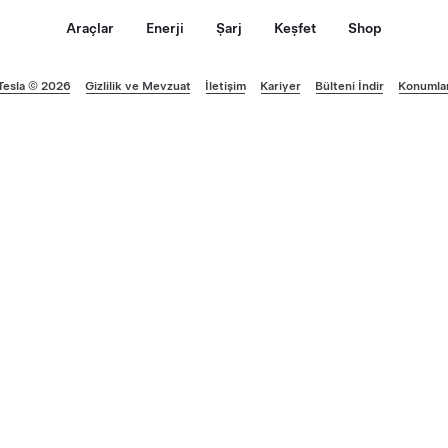
Araçlar
Enerji
Şarj
Keşfet
Shop
Tesla © 2026
Gizlilik ve Mevzuat
İletişim
Kariyer
Bülteni İndir
Konumla