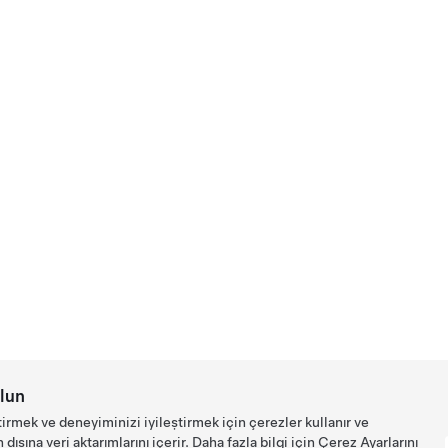
lun
tirmek ve deneyiminizi iyileştirmek için çerezler kullanır ve
ışına veri aktarımlarını içerir. Daha fazla bilgi için
Çerez Ayarlarını