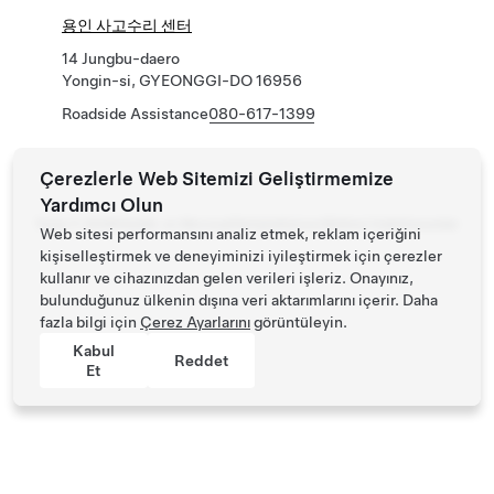
용인 사고수리 센터
14 Jungbu-daero
Yongin-si, GYEONGGI-DO 16956
Roadside Assistance
080-617-1399
Çerezlerle Web Sitemizi Geliştirmemize
Yardımcı Olun
Tesla ©
2026
Gizlilik ve Mevzuat
İletişim
Kariyer
Bülteni İndir
Konumlar
Web sitesi performansını analiz etmek, reklam içeriğini
kişiselleştirmek ve deneyiminizi iyileştirmek için çerezler
kullanır ve cihazınızdan gelen verileri işleriz. Onayınız,
bulunduğunuz ülkenin dışına veri aktarımlarını içerir. Daha
fazla bilgi için
Çerez Ayarlarını
görüntüleyin.
Kabul
Reddet
Et