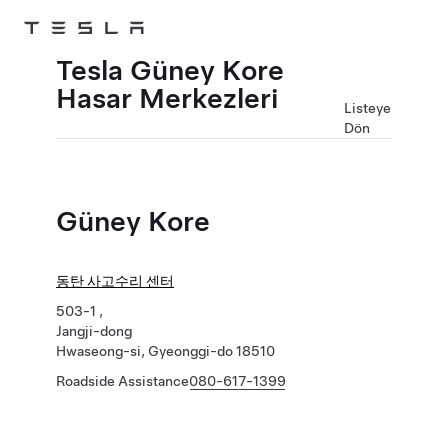
Skip to main content
Tesla Güney Kore
Hasar Merkezleri
Listeye
Dön
Güney Kore
동탄 사고수리 센터
503-1 ,
Jangji-dong
Hwaseong-si, Gyeonggi-do 18510
Roadside Assistance
080-617-1399