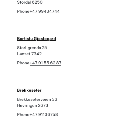
Stordal 6250
Phone
+47 99434744
Bortistu Gjestegard
Storligrenda 25
Lønset 7342
Phone
+47 91 55 62 87
Brekkeseter
Brekkeseterveien 33
Høvringen 2673
Phone
+47 91136758