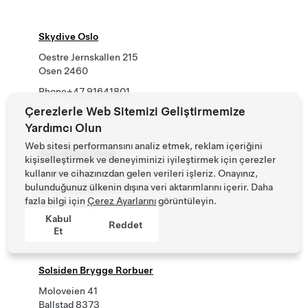
Skydive Oslo
Oestre Jernskallen 215
Osen 2460
Phone
+47 91641801
Çerezlerle Web Sitemizi Geliştirmemize
Yardımcı Olun
Web sitesi performansını analiz etmek, reklam içeriğini
Sola Strand Hotel
kişiselleştirmek ve deneyiminizi iyileştirmek için çerezler
kullanır ve cihazınızdan gelen verileri işleriz. Onayınız,
27 Axel Lunds veg
bulunduğunuz ülkenin dışına veri aktarımlarını içerir. Daha
Sola, Rogaland 4050
fazla bilgi için
Çerez Ayarlarını
görüntüleyin.
Phone
+47 51 94 30 00
Kabul
Reddet
Et
Solsiden Brygge Rorbuer
Moloveien 41
Ballstad 8373