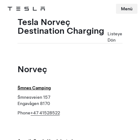
Menü
Tesla
Skip to main content
Tesla Norveç
Destination Charging
Listeye
Dön
Norveç
Šmnes Camping
Šmnesveien 157
Engavågen 8170
Phone
+47 41528522