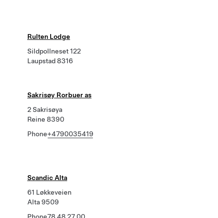
Rulten Lodge
Sildpollneset 122
Laupstad 8316
Sakrisøy Rorbuer as
2 Sakrisøya
Reine 8390
Phone
+4790035419
Scandic Alta
61 Løkkeveien
Alta 9509
Phone
78 48 27 00