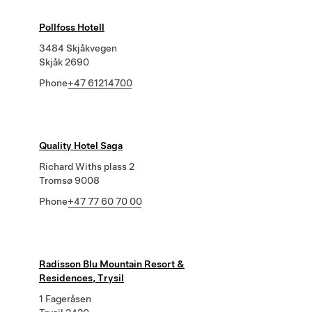
Pollfoss Hotell
3484 Skjåkvegen
Skjåk 2690
Phone
+47 61214700
Quality Hotel Saga
Richard Withs plass 2
Tromsø 9008
Phone
+47 77 60 70 00
Radisson Blu Mountain Resort &
Residences, Trysil
1 Fageråsen