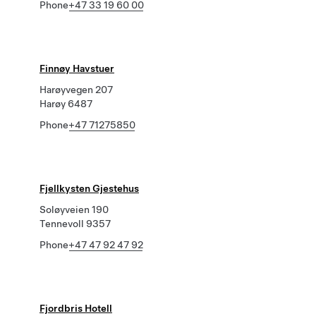
Phone
+47 33 19 60 00
Finnøy Havstuer
Harøyvegen 207
Harøy 6487
Phone
+47 71275850
Fjellkysten Gjestehus
Soløyveien 190
Tennevoll 9357
Phone
+47 47 92 47 92
Fjordbris Hotell