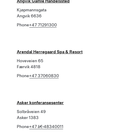
Angvik Gamle Handelssted
Kjøpmannsgata
Angvik 6636
Phone
+47 71291300
Arendal Herregaard Spa & Resort
Hoveveien 65
Færvik 4818
Phone
+47 37060830
Asker konferansesenter
Solbråveien 49
Asker 1383
Phone
+47 â€‹48340011