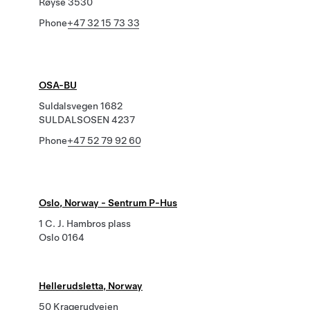
Røyse 3530
Phone
+47 32 15 73 33
OSA-BU
Suldalsvegen 1682
SULDALSOSEN 4237
Phone
+47 52 79 92 60
Oslo, Norway - Sentrum P-Hus
1 C. J. Hambros plass
Oslo 0164
Hellerudsletta, Norway
50 Kragerudveien