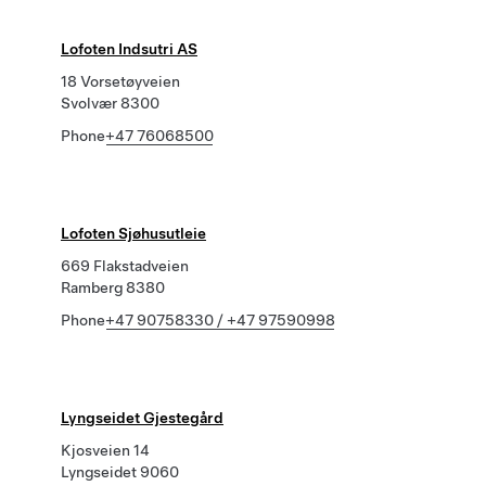
Lofoten Indsutri AS
18 Vorsetøyveien
Svolvær 8300
Phone
+47 76068500
Lofoten Sjøhusutleie
669 Flakstadveien
Ramberg 8380
Phone
+47 90758330 / +47 97590998
Lyngseidet Gjestegård
Kjosveien 14
Lyngseidet 9060