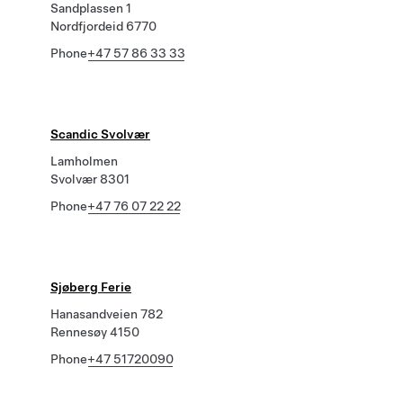
Sandplassen 1
Nordfjordeid 6770
Phone
+47 57 86 33 33
Scandic Svolvær
Lamholmen
Svolvær 8301
Phone
+47 76 07 22 22
Sjøberg Ferie
Hanasandveien 782
Rennesøy 4150
Phone
+47 51720090