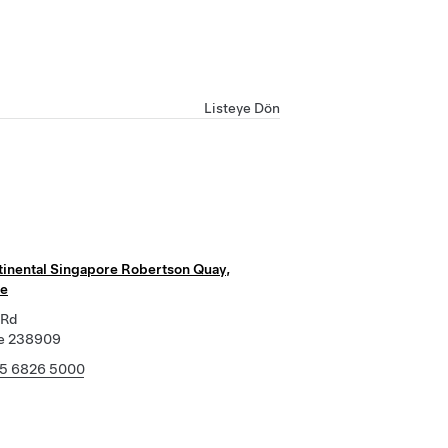
Listeye Dön
tinental Singapore Robertson Quay,
re
 Rd
re 238909
5 6826 5000