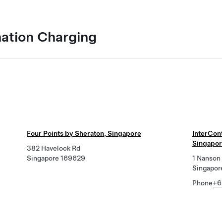
nation Charging
Four Points by Sheraton, Singapore
InterCon
Singapo
382 Havelock Rd
Singapore 169629
1 Nanson
Singapo
Phone
+6