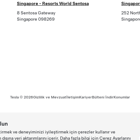
Singapore - Resorts World Sentosa
Singapore
8 Sentosa Gateway
252 Nort
Singapore 098269
Singapor
Tesla ©
2026
Gizlilik ve Mevzuat
İletişim
Kariyer
Bülteni İndir
Konumlar
lun
tirmek ve deneyiminizi iyileştirmek için çerezler kullanır ve
ışına veri aktarımlarını içerir. Daha fazla bilgi için
Çerez Ayarlarını