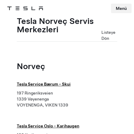
Menü
Tesla
Skip to main content
Tesla Norveç Servis
Merkezleri
Listeye
Dön
Norveç
Tesla Service Bærum - Skui
197 Ringeriksveien
1339 Vøyenenga
VOYENENGA, VIKEN 1339
Tesla Service Oslo - Karihaugen