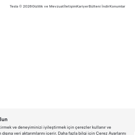
Tesla ©
2026
Gizlilik ve Mevzuat
İletişim
Kariyer
Bülteni İndir
Konumlar
lun
tirmek ve deneyiminizi iyileştirmek için çerezler kullanır ve
ışına veri aktarımlarını içerir. Daha fazla bilgi için
Çerez Ayarlarını