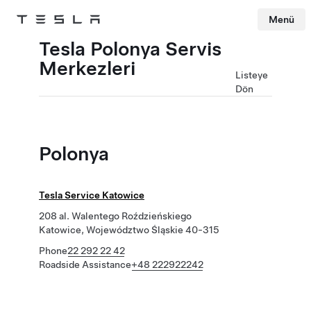
Menü
Tesla
Skip to main content
Tesla Polonya Servis
Merkezleri
Listeye
Dön
Polonya
Tesla Service Katowice
208 al. Walentego Roździeńskiego
Katowice, Województwo Śląskie 40-315
Phone
22 292 22 42
Roadside Assistance
+48 222922242