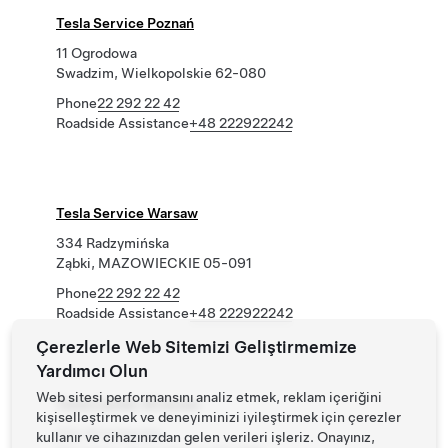
Tesla Service Poznań
11 Ogrodowa
Swadzim, Wielkopolskie 62-080
Phone
22 292 22 42
Roadside Assistance
+48 222922242
Tesla Service Warsaw
334 Radzymińska
Ząbki, MAZOWIECKIE 05-091
Phone
22 292 22 42
Roadside Assistance
+48 222922242
Çerezlerle Web Sitemizi Geliştirmemize
Yardımcı Olun
Web sitesi performansını analiz etmek, reklam içeriğini
Tesla Center Wroclaw
kişiselleştirmek ve deneyiminizi iyileştirmek için çerezler
34a Wrocławska
kullanır ve cihazınızdan gelen verileri işleriz. Onayınız,