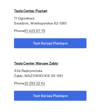
Tesla Center Poznań
11 Ogrodowa
Swadzim, Wielkopolskie 62-080
Phone
61 423 67 75
Test Sürüşü Planlayın
Tesla Center Warsaw Ząbki
334 Radzymińska
Ząbki, MAZOWIECKIE 05-091
Phone
22 292 22 42
Test Sürüşü Planlayın