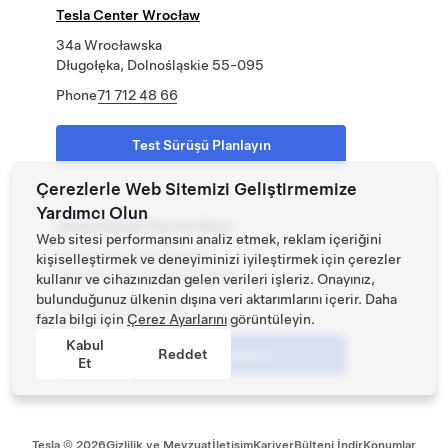
Tesla Center Wrocław
34a Wrocławska
Długołęka, Dolnośląskie 55-095
Phone
71 712 48 66
Test Sürüşü Planlayın
Çerezlerle Web Sitemizi Geliştirmemize
Yardımcı Olun
Tesla Gdańsk Pop Up Store
Web sitesi performansını analiz etmek, reklam içeriğini
1 Pokoleń Lechii Gdańsk
kişiselleştirmek ve deneyiminizi iyileştirmek için çerezler
Gdańsk, Pomorskie 80-560
kullanır ve cihazınızdan gelen verileri işleriz. Onayınız,
bulunduğunuz ülkenin dışına veri aktarımlarını içerir. Daha
Phone
58 732 80 52
fazla bilgi için
Çerez Ayarlarını
görüntüleyin.
Kabul
Reddet
Test Sürüşü Planlayın
Et
Tesla ©
2026
Gizlilik ve Mevzuat
İletişim
Kariyer
Bülteni İndir
Konumlar