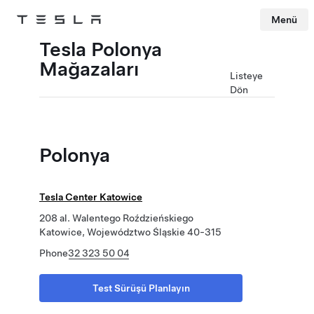
Menü
Tesla
Skip to main content
Tesla Polonya
Mağazaları
Listeye
Dön
Polonya
Tesla Center Katowice
208 al. Walentego Roździeńskiego
Katowice, Województwo Śląskie 40-315
Phone
32 323 50 04
Test Sürüşü Planlayın