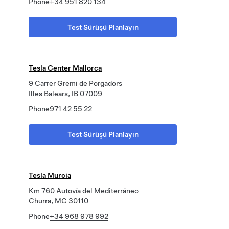
Phone
+34 951 820 134
Test Sürüşü Planlayın
Tesla Center Mallorca
9 Carrer Gremi de Porgadors
Illes Balears, IB 07009
Phone
971 42 55 22
Test Sürüşü Planlayın
Tesla Murcia
Km 760 Autovía del Mediterráneo
Churra, MC 30110
Phone
+34 968 978 992