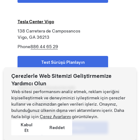
Tesla Center Vigo
138 Carretera de Camposancos
Vigo, GA 36213
Phone
886 44 65 29
Test Sürüşü Planlayın
Çerezlerle Web Sitemizi Geliştirmemize
Yardımcı Olun
Tesla Center Vizcaya Iurreta
Web sitesi performansını analiz etmek, reklam içeriğini
12 Lugar Bo. Arriandi
kişiselleştirmek ve deneyiminizi iyileştirmek için çerezler
Iurreta , PV 48215
kullanır ve cihazınızdan gelen verileri işleriz. Onayınız,
bulunduğunuz ülkenin dışına veri aktarımlarını içerir. Daha
Phone
+34 946 950 052
fazla bilgi için
Çerez Ayarlarını
görüntüleyin.
Kabul
Reddet
Test Sürüşü Planlayın
Et