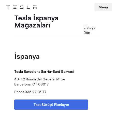
Menü
Tesla
Skip to main content
Tesla İspanya
Mağazaları
Listeye
Dön
İspanya
Tesla Barcelona Sarrià-Sant Gervasi
40-42 Ronda del General Mitre
Barcelona, CT 08017
Phone
935 22 25 77
Test Sürüşü Planlayın