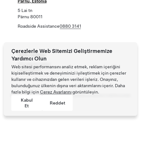
Pärnu, Estonia
5 Lai tn
Pärnu 80011
Roadside Assistance
0880 3141
Çerezlerle Web Sitemizi Geliştirmemize
Tartu, Estonia
Yardımcı Olun
39 Lääneringtee
Web sitesi performansını analiz etmek, reklam içeriğini
Tartu 50411
kişiselleştirmek ve deneyiminizi iyileştirmek için çerezler
kullanır ve cihazınızdan gelen verileri işleriz. Onayınız,
bulunduğunuz ülkenin dışına veri aktarımlarını içerir. Daha
fazla bilgi için
Çerez Ayarlarını
görüntüleyin.
Tesla ©
2026
Gizlilik ve Mevzuat
İletişim
Kariyer
Bülteni İndir
Konumlar
Kabul
Reddet
Et