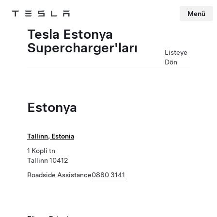
Menü
Tesla
Skip to main content
Tesla Estonya
Supercharger'ları
Listeye
Dön
Estonya
Tallinn, Estonia
1 Kopli tn
Tallinn 10412
Roadside Assistance
0880 3141