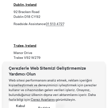
Dublin, Ireland
92 Bracken Road
Dublin D18 CY92
Roadside Assistance
01 513 4727
Tralee, Ireland
Manor Drive
Tralee V92 W279
Roadside Assistance
01 513 4727
Çerezlerle Web Sitemizi Geliştirmemize
Yardımcı Olun
Web sitesi performansını analiz etmek, reklam içeriğini
kişiselleştirmek ve deneyiminizi iyileştirmek için çerezler
Wicklow, Ireland
kullanır ve cihazınızdan gelen verileri işleriz. Onayınız,
0 The Beehive
bulunduğunuz ülkenin dışına veri aktarımlarını içerir. Daha
Wicklow, WW A67 KD27
fazla bilgi için
Çerez Ayarlarını
görüntüleyin.
Roadside Assistance
Kabul
01 513 4727