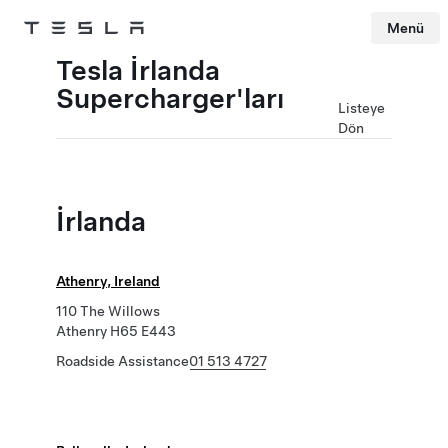
Menü
Tesla
Skip to main content
Tesla İrlanda
Supercharger'ları
Listeye
Dön
İrlanda
Athenry, Ireland
110 The Willows
Athenry H65 E443
Roadside Assistance
01 513 4727