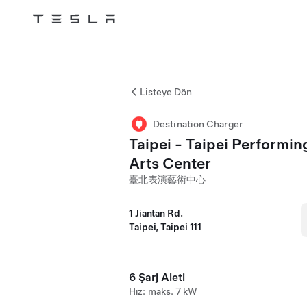
Tesla
Skip to main content
Listeye Dön
Destination Charger
Taipei - Taipei Performin
Arts Center
臺北表演藝術中心
1 Jiantan Rd.
Taipei, Taipei 111
6 Şarj Aleti
Hız: maks. 7 kW