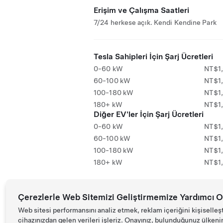
Erişim ve Çalışma Saatleri
7/24 herkese açık. Kendi Kendine Park
Tesla Sahipleri İçin Şarj Ücretleri
0-60 kW
NT$1
60-100 kW
NT$1
100-180 kW
NT$1
180+ kW
NT$1
Diğer EV'ler İçin Şarj Ücretleri
0-60 kW
NT$1
60-100 kW
NT$1
100-180 kW
NT$1
180+ kW
NT$1
Çerezlerle Web Sitemizi Geliştirmemize Yardımcı O
Web sitesi performansını analiz etmek, reklam içeriğini kişiselleş
cihazınızdan gelen verileri işleriz. Onayınız, bulunduğunuz ülkenin d