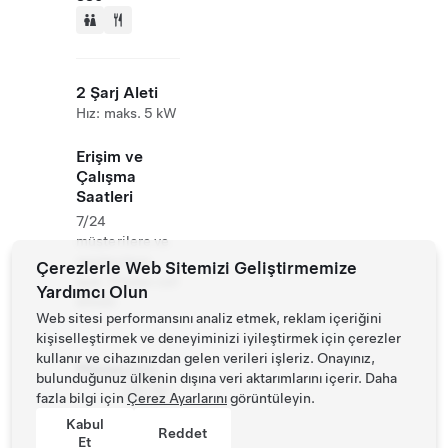
2 Şarj Aleti
Hız: maks. 5 kW
Erişim ve
Çalışma
Saatleri
7/24
müşterilere ve
müşterilere
Çerezlerle Web Sitemizi Geliştirmemize
açık. Please call
Yardımcı Olun
ahead.
Web sitesi performansını analiz etmek, reklam içeriğini
kişiselleştirmek ve deneyiminizi iyileştirmek için çerezler
kullanır ve cihazınızdan gelen verileri işleriz. Onayınız,
Phone
0989
bulunduğunuz ülkenin dışına veri aktarımlarını içerir. Daha
170 761
fazla bilgi için
Çerez Ayarlarını
görüntüleyin.
Kabul
Reddet
Et