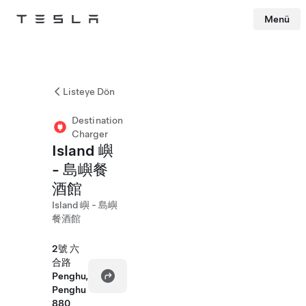
Menü
Tesla
Skip to main content
Listeye Dön
Destination
Charger
Island 嶼
- 島嶼餐
酒館
Island 嶼 - 島嶼
餐酒館
2號 六
合路
Penghu,
Penghu
880