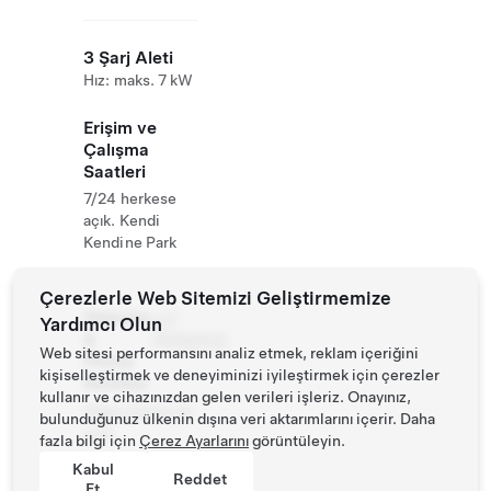
3 Şarj Aleti
Hız: maks. 7 kW
Erişim ve
Çalışma
Saatleri
7/24 herkese
açık. Kendi
Kendine Park
Çerezlerle Web Sitemizi Geliştirmemize
Website
+47
Yardımcı Olun
&
76068500
Web sitesi performansını analiz etmek, reklam içeriğini
Phone
kişiselleştirmek ve deneyiminizi iyileştirmek için çerezler
Number
kullanır ve cihazınızdan gelen verileri işleriz. Onayınız,
https://www.lia
bulunduğunuz ülkenin dışına veri aktarımlarını içerir. Daha
s.no
fazla bilgi için
Çerez Ayarlarını
görüntüleyin.
Kabul
Reddet
Et