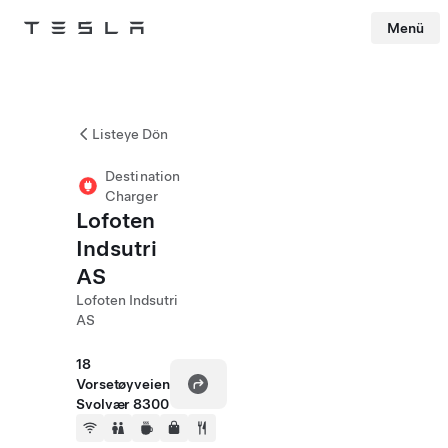
Menü
Tesla
Skip to main content
Listeye Dön
Destination
Charger
Lofoten
Indsutri
AS
Lofoten Indsutri
AS
18
Vorsetøyveien
Svolvær 8300