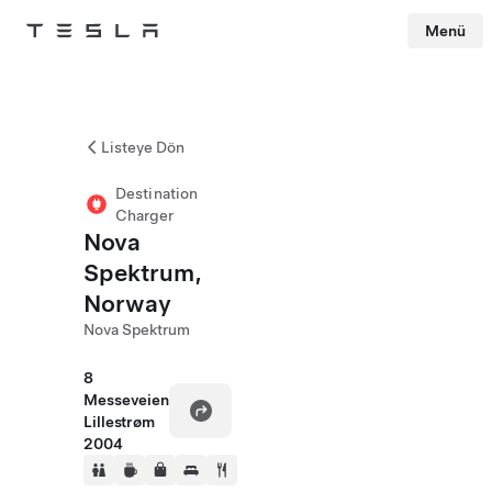
Menü
Tesla
Skip to main content
Listeye Dön
Destination
Charger
Nova
Spektrum,
Norway
Nova Spektrum
8
Messeveien
Lillestrøm
2004