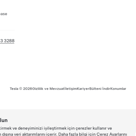
ease
53 3288
Tesla ©
2026
Gizlilik ve Mevzuat
İletişim
Kariyer
Bülteni İndir
Konumlar
lun
tirmek ve deneyiminizi iyileştirmek için çerezler kullanır ve
ışına veri aktarımlarını içerir. Daha fazla bilgi için
Çerez Ayarlarını