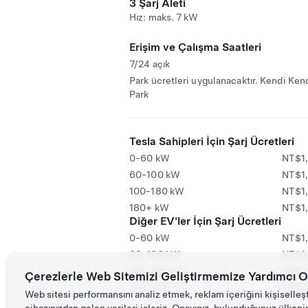
3 Şarj Aleti
Hız: maks. 7 kW
Erişim ve Çalışma Saatleri
7/24 açık
Park ücretleri uygulanacaktır. Kendi Ken
Park
Tesla Sahipleri İçin Şarj Ücretleri
0-60 kW
NT$1
60-100 kW
NT$1
100-180 kW
NT$1
180+ kW
NT$1
Diğer EV'ler İçin Şarj Ücretleri
0-60 kW
NT$1
60-100 kW
NT$1
100-180 kW
NT$1
Çerezlerle Web Sitemizi Geliştirmemize Yardımcı O
180+ kW
NT$1
Web sitesi performansını analiz etmek, reklam içeriğini kişiselleş