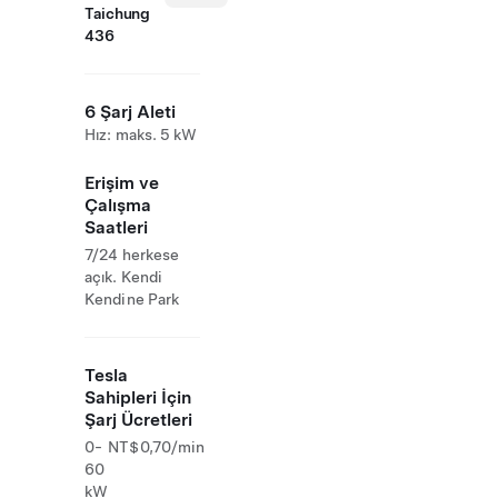
Taichung
436
6 Şarj Aleti
Hız: maks. 5 kW
Erişim ve
Çalışma
Saatleri
7/24 herkese
açık. Kendi
Kendine Park
Tesla
Sahipleri İçin
Şarj Ücretleri
0-
NT$0,70/min
60
kW