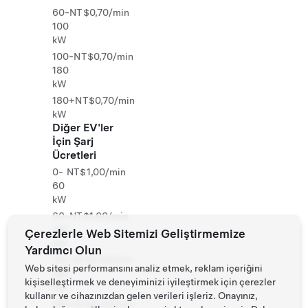
60-
NT$0,70/min
100
kW
100-
NT$0,70/min
180
kW
180+
NT$0,70/min
kW
Diğer EV'ler
İçin Şarj
Ücretleri
0-
NT$1,00/min
60
kW
60-
NT$1,00/min
100
Çerezlerle Web Sitemizi Geliştirmemize
kW
Yardımcı Olun
100-
NT$1,00/min
Web sitesi performansını analiz etmek, reklam içeriğini
180
kişiselleştirmek ve deneyiminizi iyileştirmek için çerezler
kW
kullanır ve cihazınızdan gelen verileri işleriz. Onayınız,
180+
NT$1,00/min