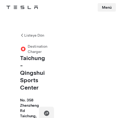
Menü
Tesla
Skip to main content
Listeye Dön
Destination
Charger
Taichung
-
Qingshui
Sports
Center
No. 358
Zhenzheng
Rd
Taichung,