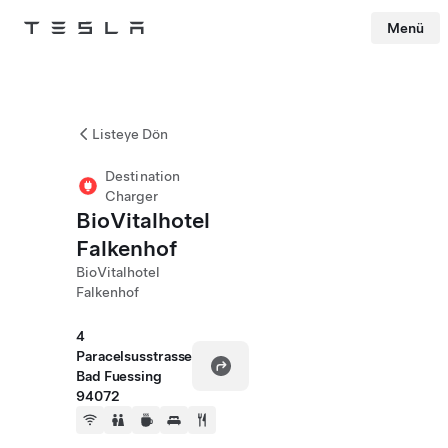
Menü
Tesla
Skip to main content
Listeye Dön
Destination
Charger
BioVitalhotel
Falkenhof
BioVitalhotel
Falkenhof
4
Paracelsusstrasse
Bad Fuessing
94072