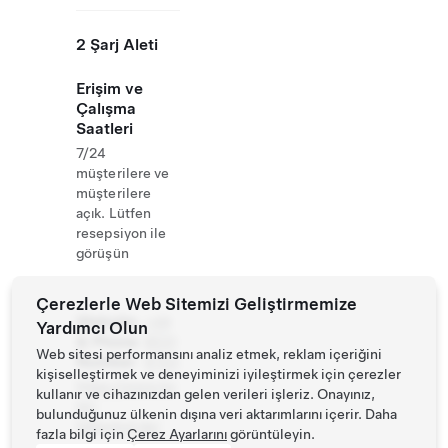
2 Şarj Aleti
Erişim ve
Çalışma
Saatleri
7/24
müşterilere ve
müşterilere
açık. Lütfen
resepsiyon ile
görüşün
Çerezlerle Web Sitemizi Geliştirmemize
Website
+49
Yardımcı Olun
& Phone
8531
Web sitesi performansını analiz etmek, reklam içeriğini
Number
9743
kişiselleştirmek ve deneyiminizi iyileştirmek için çerezler
https://www.ho
kullanır ve cihazınızdan gelen verileri işleriz. Onayınız,
tel-
bulunduğunuz ülkenin dışına veri aktarımlarını içerir. Daha
falkenhof.de/
fazla bilgi için
Çerez Ayarlarını
görüntüleyin.