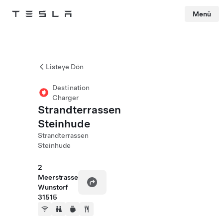
Menü
Tesla
Skip to main content
Listeye Dön
Destination
Charger
Strandterrassen
Steinhude
Strandterrassen
Steinhude
2
Meerstrasse
Wunstorf
31515