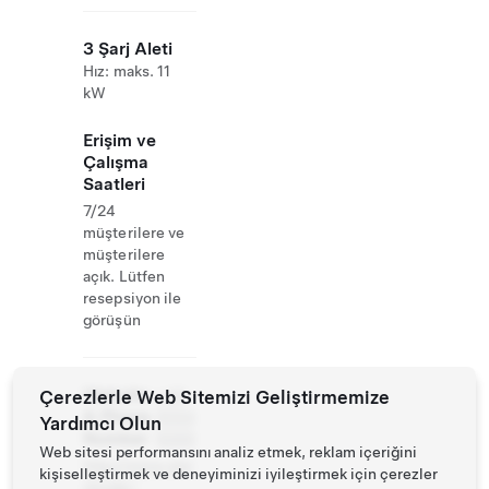
3 Şarj Aleti
Hız: maks. 11
kW
Erişim ve
Çalışma
Saatleri
7/24
müşterilere ve
müşterilere
açık. Lütfen
resepsiyon ile
görüşün
Website
Çerezlerle Web Sitemizi Geliştirmemize
+49
& Phone
5033
Yardımcı Olun
Number
5000
Web sitesi performansını analiz etmek, reklam içeriğini
http://www.stei
kişiselleştirmek ve deneyiminizi iyileştirmek için çerezler
nhuder-