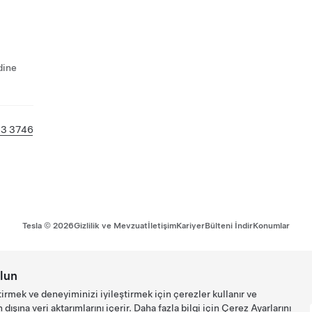
dine
83 3746
Tesla ©
2026
Gizlilik ve Mevzuat
İletişim
Kariyer
Bülteni İndir
Konumlar
lun
tirmek ve deneyiminizi iyileştirmek için çerezler kullanır ve
ışına veri aktarımlarını içerir. Daha fazla bilgi için
Çerez Ayarlarını