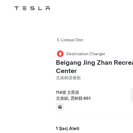
Tesla
Skip to main content
Listeye Dön
Destination Charger
Beigang Jing Zhan Recre
Center
北港精湛會館
114號 文星路
北港鎮, 雲林縣 651
1 Şarj Aleti