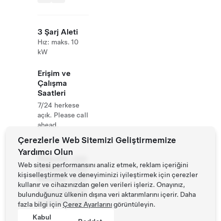
3 Şarj Aleti
Hız: maks. 10
kW
Erişim ve
Çalışma
Saatleri
7/24 herkese
açık. Please call
ahead.
Çerezlerle Web Sitemizi Geliştirmemize
Yardımcı Olun
Website
+886
Web sitesi performansını analiz etmek, reklam içeriğini
& Phone
8 882
kişiselleştirmek ve deneyiminizi iyileştirmek için çerezler
Number
2666
kullanır ve cihazınızdan gelen verileri işleriz. Onayınız,
https://kentingl
bulunduğunuz ülkenin dışına veri aktarımlarını içerir. Daha
ongbeach.com/
fazla bilgi için
Çerez Ayarlarını
görüntüleyin.
Kabul