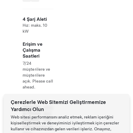
4 Şarj Aleti
Hız: maks. 10
kW
Erişim ve
Çalışma
Saatleri
7/24
müşterilere ve
müşterilere
açık. Please call
ahead.
Çerezlerle Web Sitemizi Geliştirmemize
Website
0910
Yardımcı Olun
& Phone
844
Web sitesi performansını analiz etmek, reklam içeriğini
Number
018
kişiselleştirmek ve deneyiminizi iyileştirmek için çerezler
https://www.ter
kullanır ve cihazınızdan gelen verileri işleriz. Onayınız,
race-