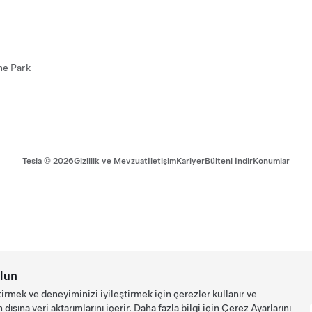
ne Park
Tesla ©
2026
Gizlilik ve Mevzuat
İletişim
Kariyer
Bülteni İndir
Konumlar
lun
tirmek ve deneyiminizi iyileştirmek için çerezler kullanır ve
ışına veri aktarımlarını içerir. Daha fazla bilgi için
Çerez Ayarlarını