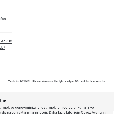
tfen
1 44700
de/
Tesla ©
2026
Gizlilik ve Mevzuat
İletişim
Kariyer
Bülteni İndir
Konumlar
lun
tirmek ve deneyiminizi iyileştirmek için çerezler kullanır ve
ışına veri aktarımlarını içerir. Daha fazla bilgi için
Çerez Ayarlarını