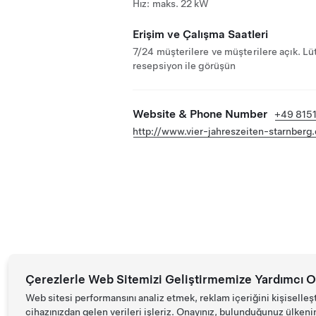
Hız: maks. 22 kW
Erişim ve Çalışma Saatleri
7/24 müşterilere ve müşterilere açık. Lü
resepsiyon ile görüşün
Website & Phone Number
+49 815
http://www.vier-jahreszeiten-starnberg.
Çerezlerle Web Sitemizi Geliştirmemize Yardımcı O
Web sitesi performansını analiz etmek, reklam içeriğini kişiselleş
cihazınızdan gelen verileri işleriz. Onayınız, bulunduğunuz ülkenin d