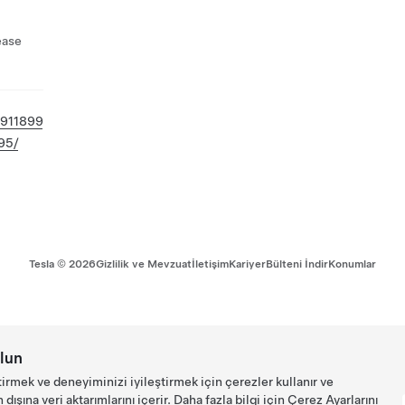
ease
911899
95/
Tesla ©
2026
Gizlilik ve Mevzuat
İletişim
Kariyer
Bülteni İndir
Konumlar
lun
tirmek ve deneyiminizi iyileştirmek için çerezler kullanır ve
ışına veri aktarımlarını içerir. Daha fazla bilgi için
Çerez Ayarlarını