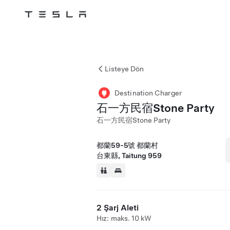
Tesla
Skip to main content
Listeye Dön
Destination Charger
石一方民宿Stone Party
石一方民宿Stone Party
都蘭59-5號 都蘭村
台東縣, Taitung 959
2 Şarj Aleti
Hız: maks. 10 kW