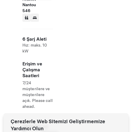
Nantou
546
6 Şarj Aleti
Hız: maks. 10
kW
Erişim ve
Çalışma
Saatleri
7/24
müşterilere ve
müşterilere
açık. Please call
ahead.
Çerezlerle Web Sitemizi Geliştirmemize
Website
049
Yardımcı Olun