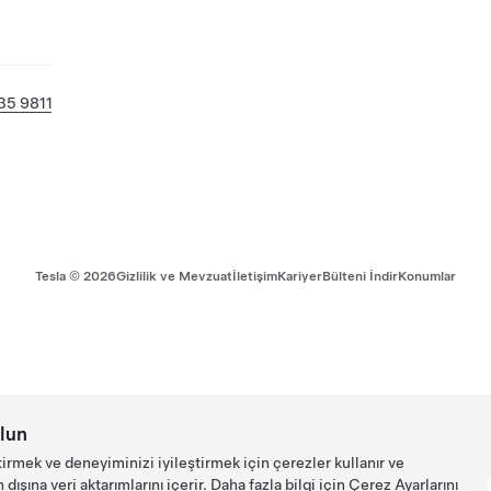
35 9811
Tesla ©
2026
Gizlilik ve Mevzuat
İletişim
Kariyer
Bülteni İndir
Konumlar
lun
tirmek ve deneyiminizi iyileştirmek için çerezler kullanır ve
ışına veri aktarımlarını içerir. Daha fazla bilgi için
Çerez Ayarlarını