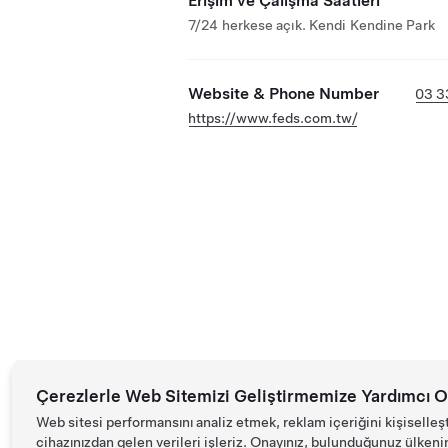
Erişim ve Çalışma Saatleri
7/24 herkese açık. Kendi Kendine Park
Website & Phone Number
03 3
https://www.feds.com.tw/
Çerezlerle Web Sitemizi Geliştirmemize Yardımcı O
Web sitesi performansını analiz etmek, reklam içeriğini kişiselleş
cihazınızdan gelen verileri işleriz. Onayınız, bulunduğunuz ülkenin d