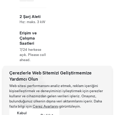
2 Şarj Aleti
Hız: maks. 3 kW
Erişim ve
Çalışma
Saatleri
7/24 herkese
açık. Please call
ahead.
Çerezlerle Web Sitemizi Geliştirmemize
Website
03
Yardımcı Olun
& Phone
853
Web sitesi performansını analiz etmek, reklam içeriğini
Number
1234
kişiselleştirmek ve deneyiminizi iyileştirmek için çerezler
https://bohemia
kullanır ve cihazınızdan gelen verileri işleriz. Onayınız,
.hualien-
bulunduğunuz ülkenin dışına veri aktarımlarını içerir. Daha
travel.com.tw/
fazla bilgi için
Çerez Ayarlarını
görüntüleyin.
Kabul