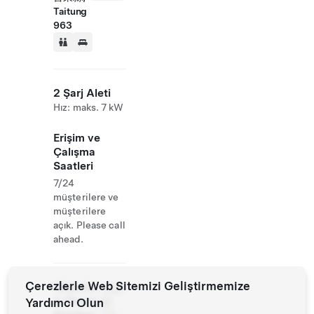
Taitung
963
2 Şarj Aleti
Hız: maks. 7 kW
Erişim ve
Çalışma
Saatleri
7/24
müşterilere ve
müşterilere
açık. Please call
ahead.
Çerezlerle Web Sitemizi Geliştirmemize
Website
+886
& Phone
Yardımcı Olun
89