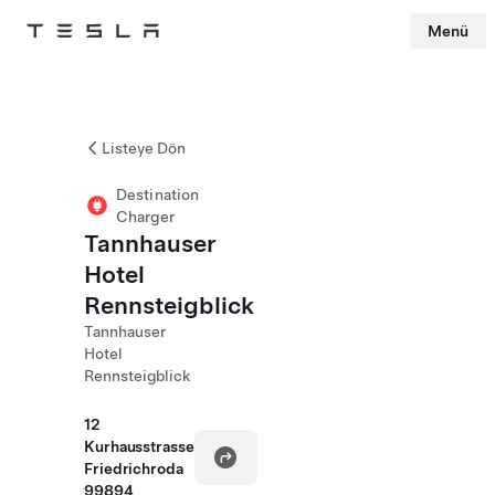
Menü
Tesla
Skip to main content
Listeye Dön
Destination
Charger
Tannhauser
Hotel
Rennsteigblick
Tannhauser
Hotel
Rennsteigblick
12
Kurhausstrasse
Friedrichroda
99894