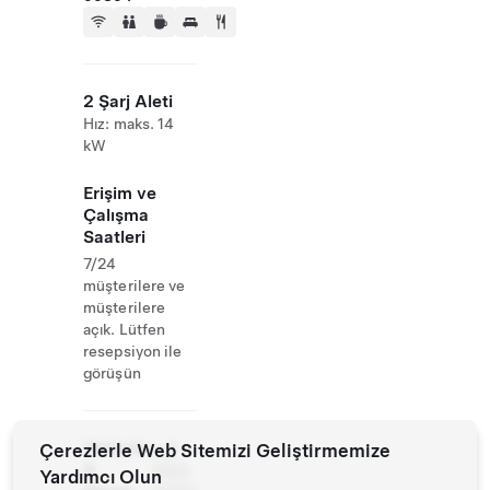
2 Şarj Aleti
Hız: maks. 14
kW
Erişim ve
Çalışma
Saatleri
7/24
müşterilere ve
müşterilere
açık. Lütfen
resepsiyon ile
görüşün
Website
Çerezlerle Web Sitemizi Geliştirmemize
+49
&
3623
Yardımcı Olun