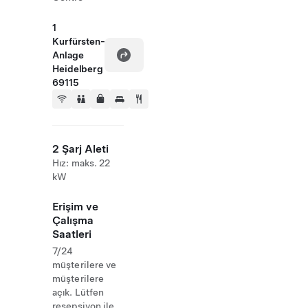
1
Kurfürsten-
Anlage
Heidelberg
69115
2 Şarj Aleti
Hız: maks. 22
kW
Erişim ve
Çalışma
Saatleri
7/24
müşterilere ve
müşterilere
açık. Lütfen
resepsiyon ile