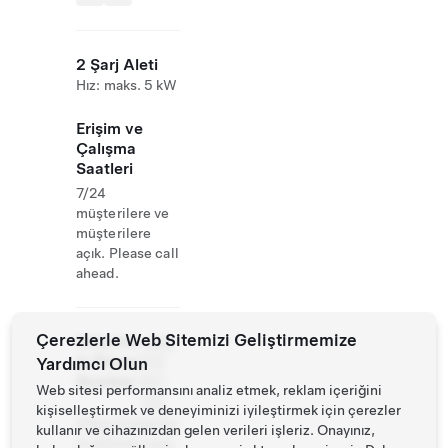
2 Şarj Aleti
Hız: maks. 5 kW
Erişim ve
Çalışma
Saatleri
7/24
müşterilere ve
müşterilere
açık. Please call
ahead.
Çerezlerle Web Sitemizi Geliştirmemize
Website
+886
& Phone
Yardımcı Olun
972
Number
507
Web sitesi performansını analiz etmek, reklam içeriğini
732
kişiselleştirmek ve deneyiminizi iyileştirmek için çerezler
https://carpedie
kullanır ve cihazınızdan gelen verileri işleriz. Onayınız,
m.ylminsu.com.