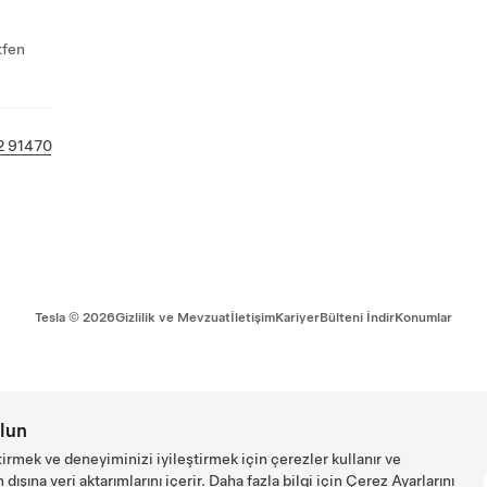
tfen
2 91470
Tesla ©
2026
Gizlilik ve Mevzuat
İletişim
Kariyer
Bülteni İndir
Konumlar
lun
tirmek ve deneyiminizi iyileştirmek için çerezler kullanır ve
ışına veri aktarımlarını içerir. Daha fazla bilgi için
Çerez Ayarlarını