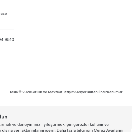
ease
94 9510
Tesla ©
2026
Gizlilik ve Mevzuat
İletişim
Kariyer
Bülteni İndir
Konumlar
lun
tirmek ve deneyiminizi iyileştirmek için çerezler kullanır ve
ışına veri aktarımlarını içerir. Daha fazla bilgi için
Çerez Ayarlarını