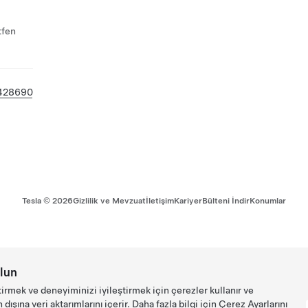
tfen
 428690
Tesla ©
2026
Gizlilik ve Mevzuat
İletişim
Kariyer
Bülteni İndir
Konumlar
lun
tirmek ve deneyiminizi iyileştirmek için çerezler kullanır ve
ışına veri aktarımlarını içerir. Daha fazla bilgi için
Çerez Ayarlarını