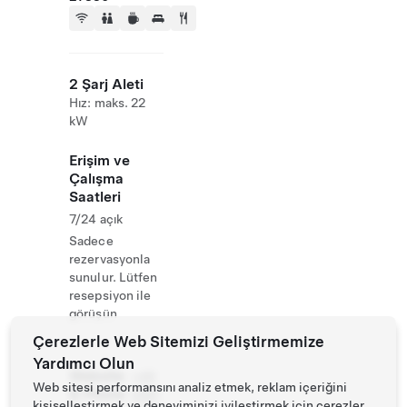
2 Şarj Aleti
Hız: maks. 22
kW
Erişim ve
Çalışma
Saatleri
7/24 açık
Sadece
rezervasyonla
sunulur. Lütfen
resepsiyon ile
görüşün
Çerezlerle Web Sitemizi Geliştirmemize
Yardımcı Olun
Website
+49
Web sitesi performansını analiz etmek, reklam içeriğini
& Phone
4261
kişiselleştirmek ve deneyiminizi iyileştirmek için çerezler