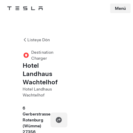
Menü
Tesla
Skip to main content
Listeye Dön
Destination
Charger
Hotel
Landhaus
Wachtelhof
Hotel Landhaus
Wachtelhof
6
Gerberstrasse
Rotenburg
(Wümme)
27356