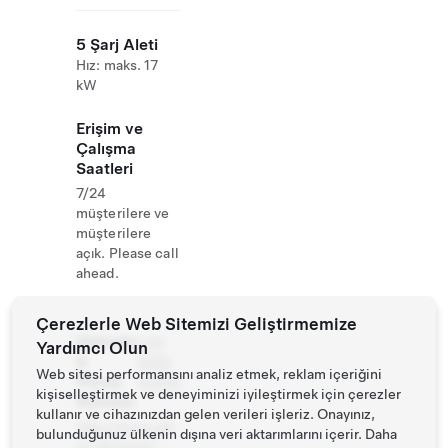
5 Şarj Aleti
Hız: maks. 17
kW
Erişim ve
Çalışma
Saatleri
7/24
müşterilere ve
müşterilere
açık. Please call
ahead.
Çerezlerle Web Sitemizi Geliştirmemize
Website
+49
Yardımcı Olun
&
8382
Web sitesi performansını analiz etmek, reklam içeriğini
Phone
93450
kişiselleştirmek ve deneyiminizi iyileştirmek için çerezler
Number
kullanır ve cihazınızdan gelen verileri işleriz. Onayınız,
http://www.villi
bulunduğunuz ülkenin dışına veri aktarımlarını içerir. Daha
no.de/hotel/