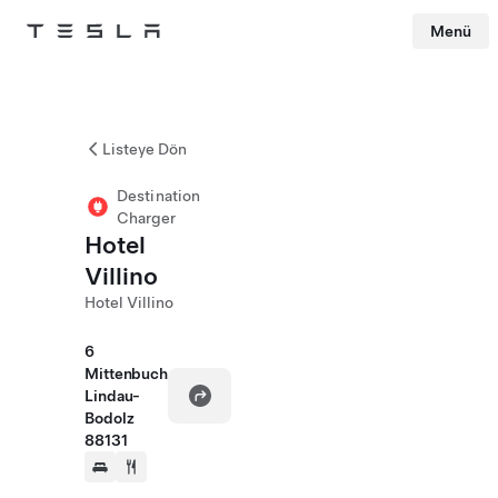
Menü
Tesla
Skip to main content
Listeye Dön
Destination
Charger
Hotel
Villino
Hotel Villino
6
Mittenbuch
Lindau-
Bodolz
88131