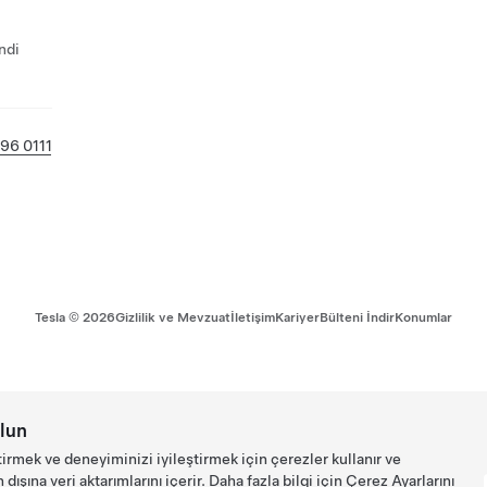
ndi
96 0111
Tesla ©
2026
Gizlilik ve Mevzuat
İletişim
Kariyer
Bülteni İndir
Konumlar
lun
tirmek ve deneyiminizi iyileştirmek için çerezler kullanır ve
ışına veri aktarımlarını içerir. Daha fazla bilgi için
Çerez Ayarlarını