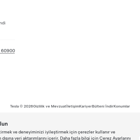
ndi
 60900
Tesla ©
2026
Gizlilik ve Mevzuat
İletişim
Kariyer
Bülteni İndir
Konumlar
lun
tirmek ve deneyiminizi iyileştirmek için çerezler kullanır ve
ışına veri aktarımlarını içerir. Daha fazla bilgi için
Çerez Ayarlarını