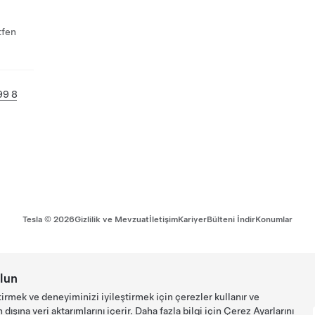
tfen
99 8
Tesla ©
2026
Gizlilik ve Mevzuat
İletişim
Kariyer
Bülteni İndir
Konumlar
lun
tirmek ve deneyiminizi iyileştirmek için çerezler kullanır ve
ışına veri aktarımlarını içerir. Daha fazla bilgi için
Çerez Ayarlarını