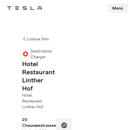
Menü
Tesla
Skip to main content
Listeye Dön
Destination
Charger
Hotel
Restaurant
Linther
Hof
Hotel
Restaurant
Linther Hof
20
Chausseestrassse