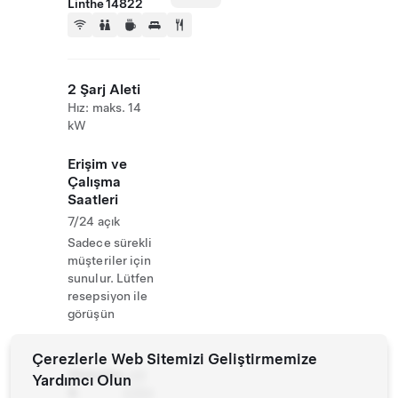
Linthe 14822
2 Şarj Aleti
Hız: maks. 14
kW
Erişim ve
Çalışma
Saatleri
7/24 açık
Sadece sürekli
müşteriler için
sunulur. Lütfen
resepsiyon ile
görüşün
Çerezlerle Web Sitemizi Geliştirmemize
Website
+49
Yardımcı Olun
&
3384